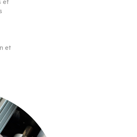
 et
s
n et